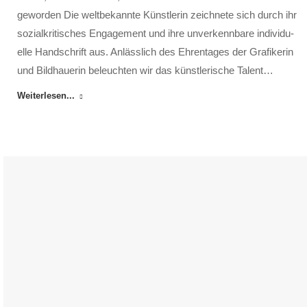
geworden Die welt­bekannte Künst­lerin zeichnete sich durch ihr
sozial­kritisches En­gage­ment und ihre un­ver­kenn­bare individu­
elle Hand­schrift aus. An­lässlich des Ehren­tages der Grafikerin
und Bild­hauerin be­leuchten wir das künst­lerische Talent…
Weiterlesen...