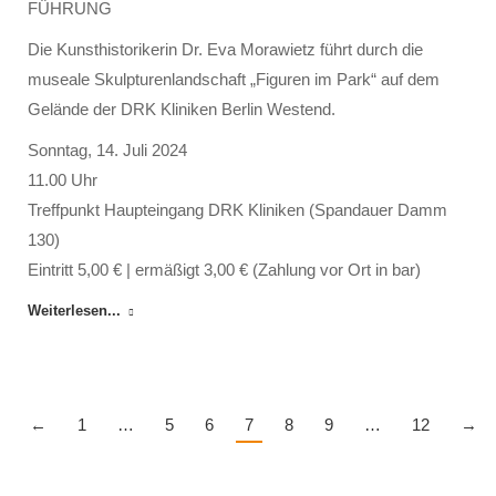
FÜHRUNG
Die Kunsthistorikerin Dr. Eva Morawietz führt durch die
museale Skulpturenlandschaft „Figuren im Park“ auf dem
Gelände der DRK Kliniken Berlin Westend.
Sonntag, 14. Juli 2024
11.00 Uhr
Treffpunkt Haupteingang DRK Kliniken (Spandauer Damm
130)
Eintritt 5,00 € | ermäßigt 3,00 € (Zahlung vor Ort in bar)
Weiterlesen...
←
1
…
5
6
7
8
9
…
12
→