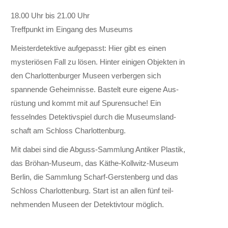
18.00 Uhr bis 21.00 Uhr
Treffpunkt im Eingang des Museums
Meister­detektive auf­ge­passt: Hier gibt es einen
mysteriösen Fall zu lösen. Hinter einigen Ob­jekten in
den Charlotten­burger Museen ver­bergen sich
spannende Ge­heim­nisse. Bastelt eure eigene Aus­
rüstung und kommt mit auf Spuren­suche! Ein
fesselndes Detektiv­spiel durch die Museums­land­
schaft am Schloss Charlotten­burg.
Mit dabei sind die Abguss-Sammlung Antiker Plastik,
das Bröhan-Museum, das Käthe-Kollwitz-Museum
Berlin, die Sammlung Scharf-Gerstenberg und das
Schloss Charlottenburg. Start ist an allen fünf teil­
nehmenden Museen der Detektiv­tour mög­lich.