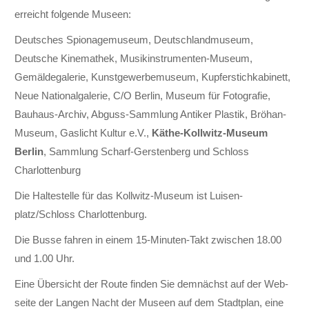
erreicht folgende Museen:
Deutsches Spionage­museum, Deutschland­museum,
Deutsche Kinema­thek, Musik­instrumenten-Museum,
Gemälde­galerie, Kunst­gewerbe­museum, Kupfer­stich­kabinett,
Neue National­galerie, C/O Berlin, Museum für Foto­grafie,
Bauhaus-Archiv, Abguss-Sammlung Antiker Plastik, Bröhan-
Museum, Gas­licht Kultur e.V.,
Käthe-Kollwitz-Museum
Berlin
, Sammlung Scharf-Gersten­berg und Schloss
Charlotten­burg
Die Halte­stelle für das Kollwitz-Museum ist Luisen­
platz/Schloss Charlotten­burg.
Die Busse fahren in einem 15-Minuten-Takt zwischen 18.00
und 1.00 Uhr.
Eine Über­­sicht der Route finden Sie dem­nächst auf der Web­
seite der Langen Nacht der Museen auf dem Stadtplan, eine