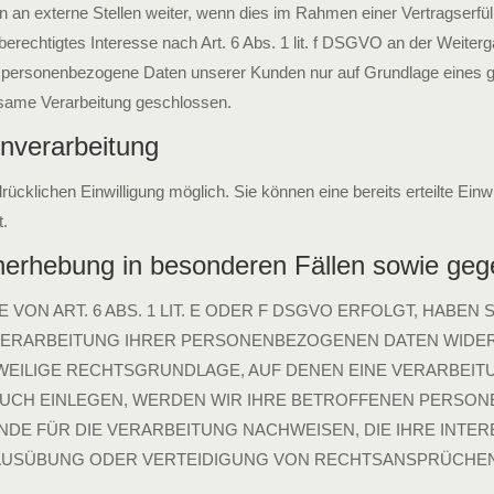
n externe Stellen weiter, wenn dies im Rahmen einer Vertragserfüllung
erechtigtes Interesse nach Art. 6 Abs. 1 lit. f DSGVO an der Weite
 personenbezogene Daten unserer Kunden nur auf Grundlage eines gült
same Verarbeitung geschlossen.
enverarbeitung
ücklichen Einwilligung möglich. Sie können eine bereits erteilte Einw
.
nerhebung in besonderen Fällen sowie ge
N ART. 6 ABS. 1 LIT. E ODER F DSGVO ERFOLGT, HABEN S
ERARBEITUNG IHRER PERSONENBEZOGENEN DATEN WIDERSP
WEILIGE RECHTSGRUNDLAGE, AUF DENEN EINE VERARBEIT
CH EINLEGEN, WERDEN WIR IHRE BETROFFENEN PERSONE
E FÜR DIE VERARBEITUNG NACHWEISEN, DIE IHRE INTER
USÜBUNG ODER VERTEIDIGUNG VON RECHTSANSPRÜCHEN (W