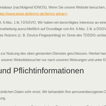
Montabaur (nachfolgend IONOS). Wenn Sie unsere Website besuchen, e
tps://www.ionos.de/terms-gtc/terms-privacy
.
6 Abs. 1 lit. f DSGVO. Wir haben ein berechtigtes Interesse an eine
Verarbeitung ausschließlich auf Grundlage von Art. 6 Abs. 1 lit. a D
es Nutzers (z. B. Device-Fingerprinting) im Sinne des TDDDG umfasst. 
 zur Nutzung des oben genannten Dienstes geschlossen. Hierbei hand
n unserer Websitebesucher nur nach unseren Weisungen und unter E
nd Pflicht­informationen
sönlichen Daten sehr ernst. Wir behandeln Ihre personenbezogenen D
ung.