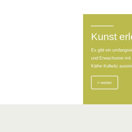
____
Kunst er
Es gibt ein umfangre
und Erwachsene mit u
Käthe Kollwitz ausei
> weiter