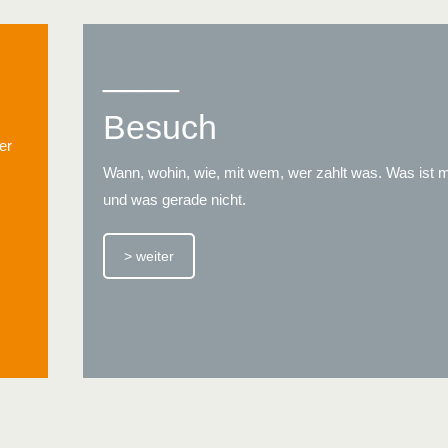
____
Besuch
er
Wann, wohin, wie, mit wem, wer zahlt was. Was ist 
und was gerade nicht.
> weiter