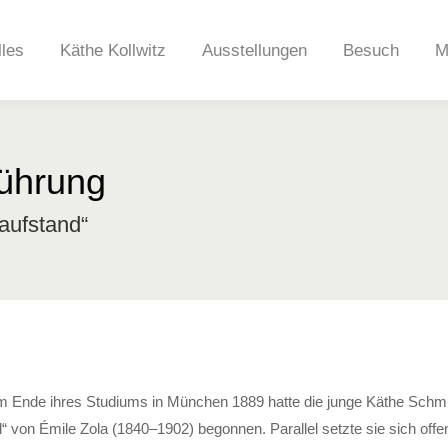
lles
Käthe Kollwitz
Ausstellungen
Besuch
M
führung
aufstand“
m Ende ihres Studiums in München 1889 hatte die junge Käthe Schmi
“ von Émile Zola (1840–1902) begonnen. Parallel setzte sie sich off