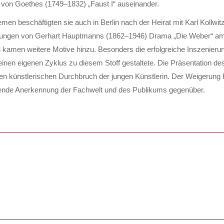
von Goethes (1749–1832) „Faust I“ auseinander.
men beschäftigten sie auch in Berlin nach der Heirat mit Karl Kollwit
rungen von Gerhart Hauptmanns (1862–1946) Drama „Die Weber“ am
 kamen weitere Motive hinzu. Besonders die erfolgreiche Inszenierun
einen eigenen Zyklus zu diesem Stoff gestaltete. Die Präsentation d
en künstlerischen Durchbruch der jungen Künstlerin. Der Weigerung K
hende Anerkennung der Fachwelt und des Publikums gegenüber.