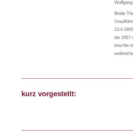
Wolfgang 
Beide The
Urauffüh
23.4.1893
bis 1897 
brachte d
weitreic
kurz vorgestellt: