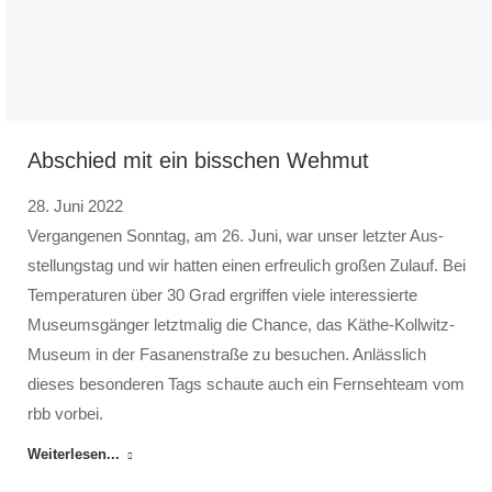
Abschied mit ein bisschen Wehmut
28. Juni 2022
Vergangenen Sonntag, am 26. Juni, war unser letzter Aus­
stellungs­tag und wir hatten einen er­freulich großen Zu­lauf. Bei
Temperaturen über 30 Grad er­griffen viele interessierte
Museums­gänger letzt­malig die Chance, das Käthe-Kollwitz-
Museum in der Fasanen­straße zu be­suchen. Anläss­lich
dieses besonderen Tags schaute auch ein Fernseh­team vom
rbb vorbei.
Weiterlesen...