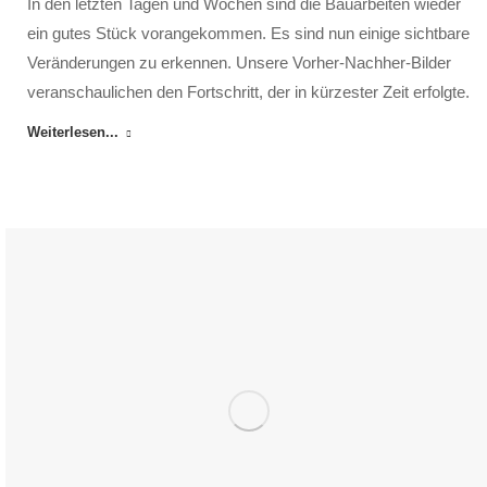
In den letzten Tagen und Wochen sind die Bau­arbeiten wieder
ein gutes Stück vor­ange­kommen. Es sind nun einige sicht­bare
Ver­änderungen zu er­kennen. Unsere Vor­her-Nach­her-Bilder
ver­anschau­lichen den Fort­schritt, der in kürzester Zeit er­folgte.
Weiterlesen...