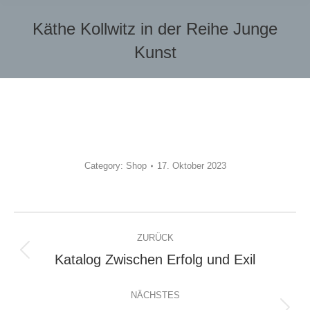
Käthe Kollwitz in der Reihe Junge
Kunst
Sie befinden sich hier:
Category:
Shop
17. Oktober 2023
Album-
ZURÜCK
Navigation
Katalog Zwischen Erfolg und Exil
Vorheriges
Album:
NÄCHSTES