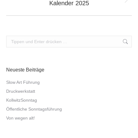
Kalender 2025
Nächstes
Album:
Search:
Neueste Beiträge
Slow Art Führung
Druckwerkstatt
Kollwitz­Sonntag
Öffent­liche Sonntags­führung
Von wegen alt!