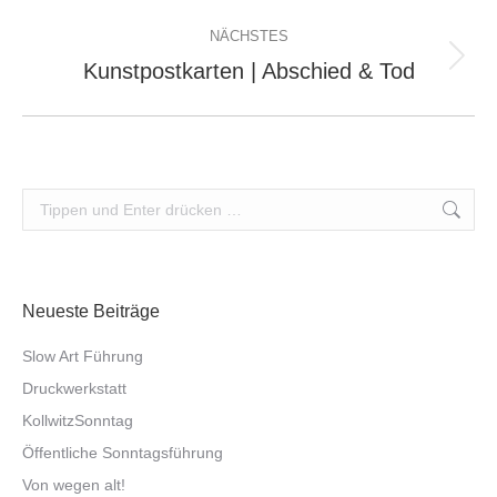
Album:
NÄCHSTES
Kunstpostkarten | Abschied & Tod
Nächstes
Album:
Search:
Neueste Beiträge
Slow Art Führung
Druckwerkstatt
Kollwitz­Sonntag
Öffent­liche Sonntags­führung
Von wegen alt!