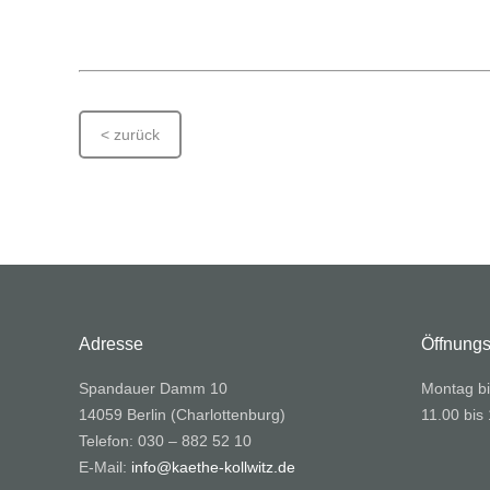
< zurück
Adresse
Öffnungs
Spandauer Damm 10
Montag bi
14059 Berlin (Charlottenburg)
11.00 bis
Telefon: 030 – 882 52 10
E-Mail:
info@kaethe-kollwitz.de