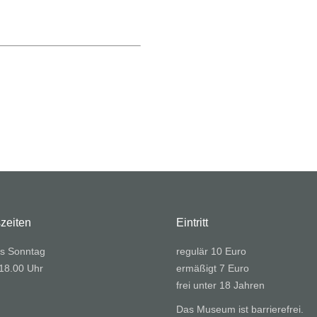
zeiten
Eintritt
s Sonntag
regulär 10 Euro
 18.00 Uhr
ermäßigt 7 Euro
frei unter 18 Jahren
Das Museum ist barrierefrei.