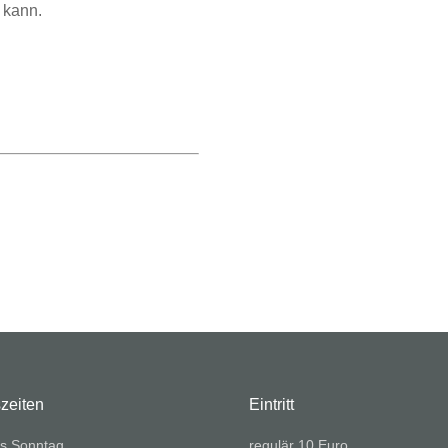
 kann.
zeiten
Eintritt
s Sonntag
regulär 10 Euro