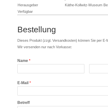
Herausgeber
Käthe-Kollwitz-Museum Ber
Verfügbar
Bestellung
Dieses Produkt (zzgl. Versandkosten) können Sie per E-Ma
Wir versenden nur nach Vorkasse:
Name
*
V
N
o
a
E-Mail
*
r
c
n
h
a
n
m
a
e
m
Betreff
e