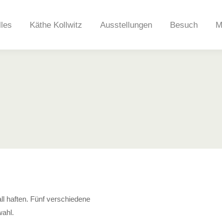
lles
Käthe Kollwitz
Ausstellungen
Besuch
M
ll haften. Fünf verschiedene
wahl.