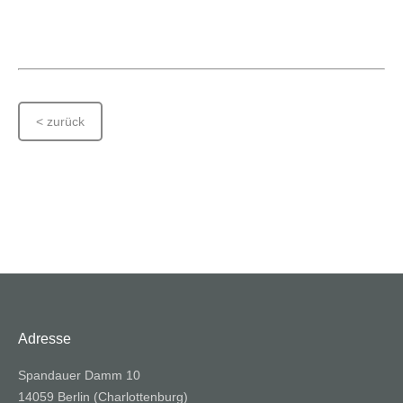
< zurück
Adresse
Spandauer Damm 10
14059 Berlin (Charlottenburg)