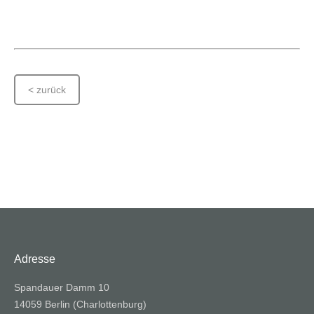
< zurück
Adresse
Spandauer Damm 10
14059 Berlin (Charlottenburg)