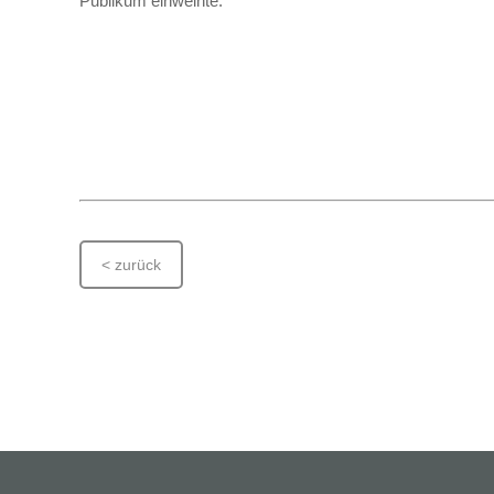
Publikum einweihte.
< zurück