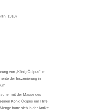
lin, 1910)
ührung von „König Ödipus“ im
ente der Inszenierung in
n um.
rrscher mit der Masse des
 seinen König Ödipus um Hilfe
Menge hatte sich in der Antike