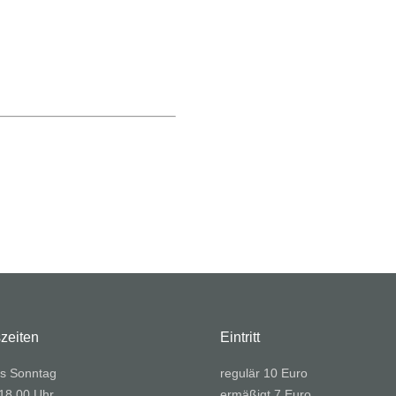
.
zeiten
Eintritt
s Sonntag
regulär 10 Euro
 18.00 Uhr
ermäßigt 7 Euro