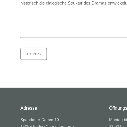
historisch die dialogische Struktur des Dramas entwickelt
< zurück
Adresse
Öffnungs
Spandauer Damm 10
Montag bi
14059 Berlin (Charlottenburg)
11.00 bis