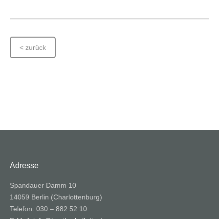
< zurück
Adresse
Spandauer Damm 10
14059 Berlin (Charlottenburg)
Telefon: 030 – 882 52 10