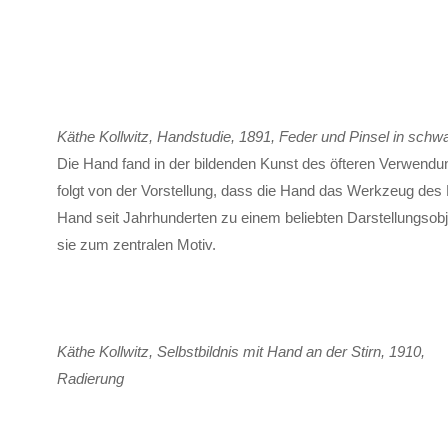
Käthe Kollwitz, Handstudie, 1891, Feder und Pinsel in sch
Die Hand fand in der bil­denden Kunst des öfteren Ver­wendu
folgt von der Vor­stel­lung, dass die Hand das Werk­zeug des 
Hand seit Jahr­hunderten zu einem be­liebten Dar­stellungs­ob
sie zum zentralen Motiv.
Käthe Kollwitz, Selbstbildnis mit Hand an der Stirn, 1910,
Radierung