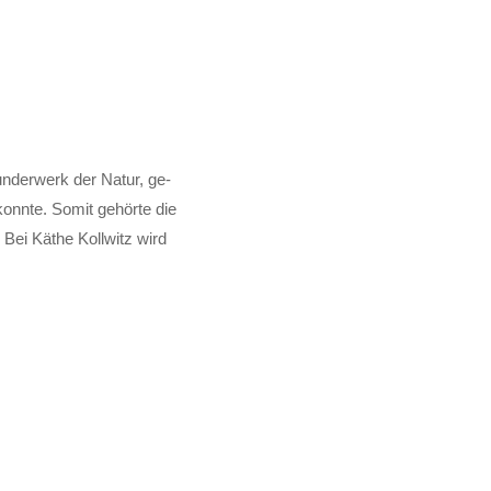
nder­werk der Natur, ge­
konnte. Somit ge­hörte die
 Bei Käthe Kollwitz wird