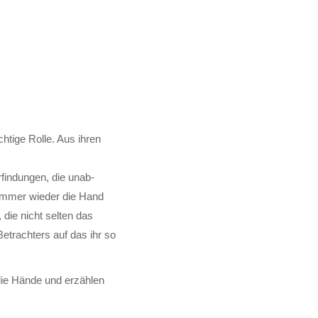
htige Rolle. Aus ihren
findungen, die un­ab­
i immer wieder die Hand
, die nicht selten das
Be­trachters auf das ihr so
 die Hände und erzählen