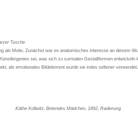
warzer Tusche
ng als Motiv. Zu­nächst war es ana­tomisches Inter­esse an diesem Wu
Künstler­genies sei, was sich zu sur­realen Gestalt­formen ent­wickeln 
jekt, als emotionales Bild­element wurde sie indes seltener ver­wendet.
Käthe Kollwitz, Betendes Mädchen, 1892, Radierung