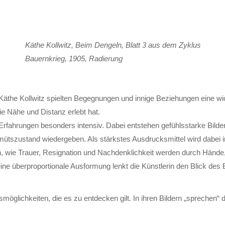
Käthe Kollwitz, Beim Dengeln, Blatt 3 aus dem Zyklus
Bauernkrieg, 1905, Radierung
äthe Kollwitz spiel­ten Begeg­nungen und innige Be­ziehungen eine wic
sie Nähe und Distanz er­lebt hat.
­fahrungen besonders inten­siv. Dabei ent­stehen gefühls­starke Bilder­
emüts­zustand wieder­geben. Als stärkstes Aus­drucks­mittel wird dabe
nen, wie Trauer, Resig­nation und Nach­denk­lich­keit werden durch Hände
ine über­propor­tionale Aus­formung lenkt die Künst­lerin den Blick des 
möglich­keiten, die es zu ent­decken gilt. In ihren Bildern „sprechen“