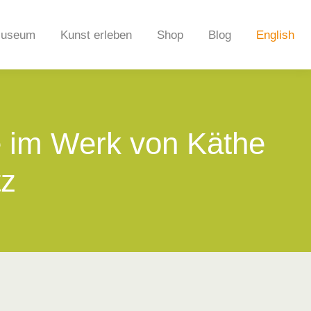
useum
Kunst erleben
Shop
Blog
English
 im Werk von Käthe
tz