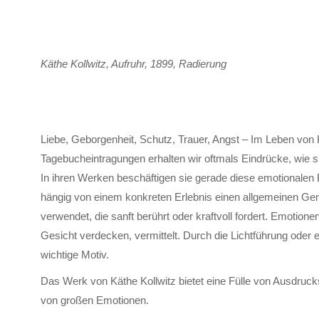
Käthe Kollwitz, Aufruhr, 1899, Radierung
Liebe, Geborgen­heit, Schutz, Trauer, Angst – Im Leben von K
Tage­buch­ein­tragungen er­halten wir oft­mals Ein­drücke, wie 
In ihren Werken be­schäftigen sie gerade diese emotionalen Er
hängig von einem kon­kreten Er­leb­nis einen all­gemeinen G
ver­wendet, die sanft be­rührt oder kraft­voll for­dert. Emotio
Gesicht ver­decken, ver­mittelt. Durch die Licht­führung oder e
wichtige Motiv.
Das Werk von Käthe Kollwitz bietet eine Fülle von Aus­drucks­
von großen Emotionen.