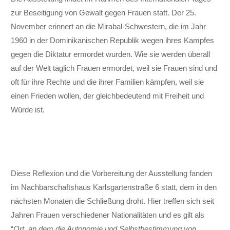
zur Be­seitigung von Gewalt gegen Frauen statt. Der 25.
November erinnert an die Mirabal-Schwestern, die im Jahr
1960 in der Dominikanischen Republik wegen ihres Kampfes
gegen die Diktatur er­mordet wurden. Wie sie werden überall
auf der Welt täg­lich Frauen ermordet, weil sie Frauen sind und
oft für ihre Rechte und die ihrer Familien kämpfen, weil sie
einen Frieden wollen, der gleich­bedeutend mit Freiheit und
Würde ist.
Diese Reflexion und die Vor­bereitung der Aus­stel­lung fanden
im Nach­bar­schafts­haus Karls­garten­straße 6 statt, dem in den
nächsten Monaten die Schließung droht. Hier treffen sich seit
Jahren Frauen ver­schiedener Nationalitäten und es gilt als
“
Ort, an dem die Auto­nomie und Selbst­bestimmung von