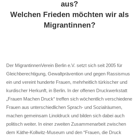
aus?
Welchen Frieden möchten wir als
Migrantinnen?
Der MigrantinnenVerein Berlin e.V. setzt sich seit 2005 für
Gleich­berechtigung, Gewalt­prävention und gegen Rassismus
ein und ver­eint hunderte Frauen, mehr­heit­lich türkischer und
kurdischer Her­kunft, in Berlin. In der offenen Druck­werk­statt
„Frauen Machen Druck“ treffen sich wöchent­lich verschiedene
Frauen aus unter­schiedlichen Sprach- und Sozial­räumen,
machen gemein­sam Linol­druck und bilden sich dabei auch
politisch weiter. In einer zweiten Zusammen­arbeit zwischen
dem Käthe-Kollwitz-Museum und den “Frauen, die Druck