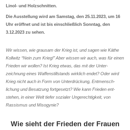
Linol- und Holz­schnitten.
Die Aus­stellung wird am Samstag, den 25.11.2023, um 16
Uhr eröffnet und ist bis ein­schließ­lich Sonntag, den
3.12.2023 zu sehen.
Wir wissen, wie grau­sam der Krieg ist, und sagen wie Käthe
Kollwitz “Nein zum Krieg!” Aber wissen wir auch, was für einen
Frieden wir wollen? Ist Krieg etwas, das mit der Unter­
zeichnung eines Waffen­still­stands wirk­lich endet? Oder wird
Krieg nicht auch in Form von Unter­drückung, Ent­mensch­
lichung und Besatzung fort­gesetzt? Wie kann Frieden ent­
stehen, in einer Welt tiefer sozialer Un­gerechtig­keit, von
Rassismus und Misogynie?
Wie sieht der Frieden der Frauen