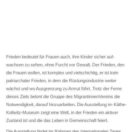
Frieden bedeutet für Frauen auch, ihre Kinder sicher auf­
wachsen zu sehen, ohne Furcht vor Gewalt. Der Frieden, den
die Frauen wollen, ist komplex und viel­schichtig, er ist kein
patriarchaler Frieden
,
in dem die Rüstungs­industrie weiter
wächst und wo Aus­grenzung zu Armut führt. Trotz der Ferne
dieses Ziels betont die Gruppe des MigrantinnenVereins die
Not­wendigkeit, darauf hin­zuarbeiten. Die Aus­stellung im Käthe-
Kollwitz-Museum zeigt eine Welt, in der Frieden ein aktiver
Zustand ist und die das Leben in Gemein­schaft feiert.
Die Aus­stellung findet im Rahmen des Inter­nationalen Tages