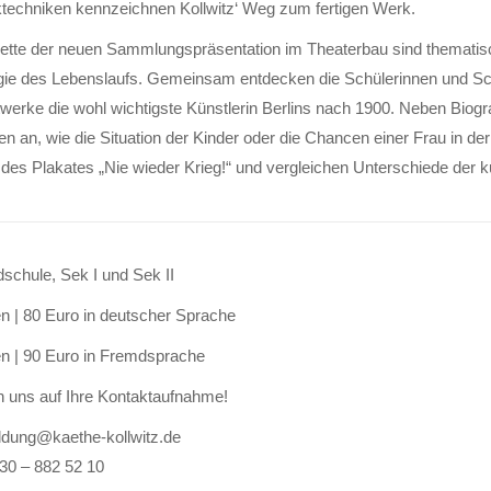
techniken kennzeichnen Kollwitz‘ Weg zum fertigen Werk.
ette der neuen Sammlungspräsentation im Theaterbau sind thematis
gie des Lebenslaufs. Gemeinsam entdecken die Schülerinnen und Sc
werke die wohl wichtigste Künstlerin Berlins nach 1900. Neben Bio
n an, wie die Situation der Kinder oder die Chancen einer Frau in de
t des Plakates „Nie wieder Krieg!“ und vergleichen Unterschiede der
schule, Sek I und Sek II
n | 80 Euro in deutscher Sprache
n | 90 Euro in Fremdsprache
n uns auf Ihre Kontaktaufnahme!
ildung@kaethe-kollwitz.de
030 – 882 52 10