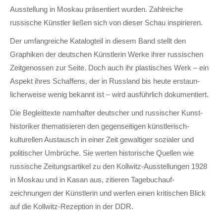
Ausstellung in Moskau präsentiert wurden. Zahl­reiche
russische Künstler ließen sich von dieser Schau inspirieren.
Der umfang­reiche Katalog­teil in diesem Band stellt den
Graphiken der deutschen Künstlerin Werke ihrer russischen
Zeit­genossen zur Seite. Doch auch ihr plastisches Werk – ein
Aspekt ihres Schaffens, der in Russland bis heute erstaun­
licher­weise wenig bekannt ist – wird aus­führ­lich dokumentiert.
Die Begleit­texte namhafter deutscher und russischer Kunst­
historiker thematisieren den gegen­seitigen künstlerisch-
kulturellen Aus­tausch in einer Zeit gewaltiger sozialer und
politischer Um­brüche. Sie werten historische Quellen wie
russische Zeitungs­artikel zu den Kollwitz-Aus­stellungen 1928
in Moskau und in Kasan aus, zitieren Tagebuch­auf­
zeichnungen der Künstlerin und werfen einen kritischen Blick
auf die Kollwitz-Rezeption in der DDR.