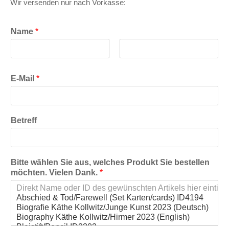
Wir versenden nur nach Vorkasse:
Name
*
V
N
o
a
E-Mail
*
r
c
n
h
a
n
m
a
e
m
Betreff
e
Bitte wählen Sie aus, welches Produkt Sie bestellen
möchten. Vielen Dank.
*