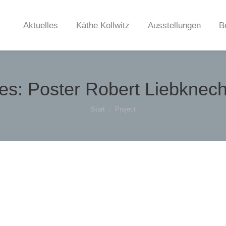
Aktuelles
Käthe Kollwitz
Ausstellungen
B
ves:
Poster Robert Liebknec
Sie befinden sich hier:
Start
Project