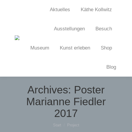
Aktuelles
Käthe Kollwitz
Ausstellungen
Besuch
Museum
Kunst erleben
Shop
Blog
Archives:
Poster
Marianne Fiedler
2017
Sie befinden sich hier:
Start
Project