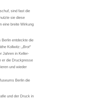
chuf, sind fast die
 nutzte sie diese
rn eine breite Wirkung
Berlin ent­deckte die
äthe Kollwitz:
„Brot“
 Jahren in Keller­
e er die Druck­presse
ieren und wieder
Museums Berlin die
afie und der Druck in