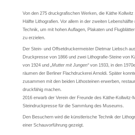
Von den 275 druck­grafischen Werken, die Käthe Kollwitz s
Hälfte Litho­grafien. Vor allem in der zweiten Lebens­hälfte
Technik, um mit hohen Auf­lagen, Plakaten und Flug­blätte
zu er­zielen.
Der Stein- und Offset­druckermeister Dietmar Liebsch aus 
Druck­presse von 1866 und zwei Litho­grafie-Steine von K
von 1924 und
„Mutter mit Jungen“
von 1933, in den 1970er
räumen der Berliner Flach­druckerei Arnoldi. Später konnt
zusammen mit den beiden Litho­steinen erwerben, restaur
druck­fähig machen.
2016 erwarb der Verein der Freunde des Käthe-Kollwitz-
Stein­druck­presse für die Sammlung des Museums.
Den Besuchern wird die künstlerische Technik der Lithogr
einer Schauvorführung gezeigt.